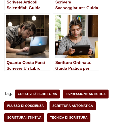
Scrivere Articoli
Scrivere
Scientifici: Guida
Sceneggiature: Guida
Pratica per
Pratica e Riflessioni
Ricercatori e Studenti
per Aspiring
Screenwriters
Quanto Costa Farsi
Scrittura Ordinata:
Scrivere Un Libro
Guida Pratica per
Comunicare con
Efficacia
Tag:
CREATIVITÀ SCRITTORIA
ESPRESSIONE ARTISTICA
FLUSSO DI COSCIENZA
SCRITTURA AUTOMATICA
SCRITTURA ISTINTIVA
TECNICA DI SCRITTURA