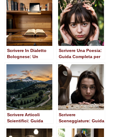
Scrivere In Dialetto
Scrivere Una Poesia:
Bolognese: Un
Guida Completa per
Viaggio Tra
Iniziare
Tradizione e
Creatività
Scrivere Articoli
Scrivere
Scientifici: Guida
Sceneggiature: Guida
Pratica per
Pratica e Riflessioni
Ricercatori e Studenti
per Aspiring