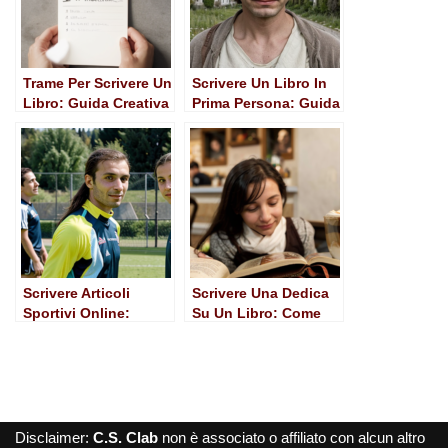
Trame Per Scrivere Un
Scrivere Un Libro In
Libro: Guida Creativa
Prima Persona: Guida
per Aspiring Writers
Completa per
Aspiring Writers
Scrivere Articoli
Scrivere Una Dedica
Sportivi Online:
Su Un Libro: Come
Guida Pratica per
Rendere Unico Ogni
Scrittori Appassionati
Presente
Disclaimer:
C.S. Clab
non è associato o affiliato con alcun altro