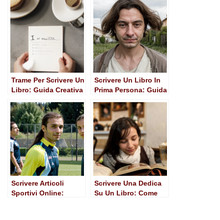
Unica
Trame Per Scrivere Un
Scrivere Un Libro In
Libro: Guida Creativa
Prima Persona: Guida
per Aspiring Writers
Completa per
Aspiring Writers
Scrivere Articoli
Scrivere Una Dedica
Sportivi Online:
Su Un Libro: Come
Guida Pratica per
Rendere Unico Ogni
Scrittori Appassionati
Presente