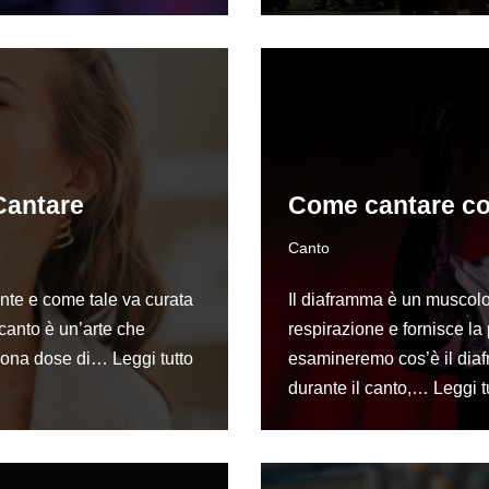
Cantare
Come cantare co
Canto
nte e come tale va curata
Il diaframma è un muscolo 
 canto è un’arte che
respirazione e fornisce la 
buona dose di…
Leggi tutto
esamineremo cos’è il diaf
durante il canto,…
Leggi t