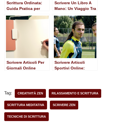
Scrittura Ordinata:
Scrivere Un Libro A
Guida Pratica per
Mano: Un Viaggio Tra
Comunicare con
Parole e Carta
Efficacia
Scrivere Articoli Per
Scrivere Articoli
Giornali Online
Sportivi Online:
Guida Pratica per
Scrittori Appassionati
Tag:
CREATIVITÀ ZEN
RILASSAMENTO E SCRITTURA
SCRITTURA MEDITATIVA
SCRIVERE ZEN
TECNICHE DI SCRITTURA