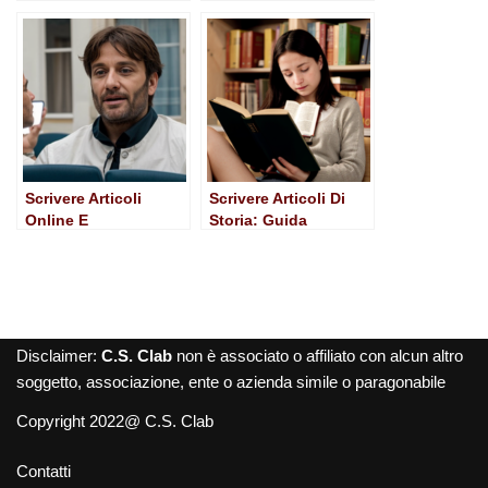
Pratica per Autori
Dominare l’Arte della
Emergenti
Comunicazione
Efficace
Scrivere Articoli
Scrivere Articoli Di
Online E
Storia: Guida
Guadagnare: Guida
Completa per
Pratica e Strategica
Aspiring Writers
Disclaimer:
C.S. Clab
non è associato o affiliato con alcun altro
soggetto, associazione, ente o azienda simile o paragonabile
Copyright 2022@ C.S. Clab
Contatti