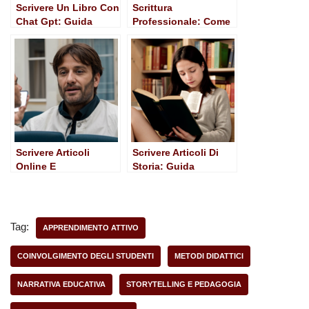
Scrivere Un Libro Con
Scrittura
Chat Gpt: Guida
Professionale: Come
Pratica per Autori
Dominare l’Arte della
Emergenti
Comunicazione
Efficace
Scrivere Articoli
Scrivere Articoli Di
Online E
Storia: Guida
Guadagnare: Guida
Completa per
Pratica e Strategica
Aspiring Writers
Tag:
APPRENDIMENTO ATTIVO
COINVOLGIMENTO DEGLI STUDENTI
METODI DIDATTICI
NARRATIVA EDUCATIVA
STORYTELLING E PEDAGOGIA