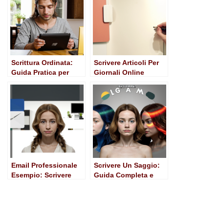
Scrittura Ordinata:
Scrivere Articoli Per
Guida Pratica per
Giornali Online
Comunicare con
Efficacia
Email Professionale
Scrivere Un Saggio:
Esempio: Scrivere
Guida Completa e
Messaggi che
Pratica
Colpiscono nel
Segno