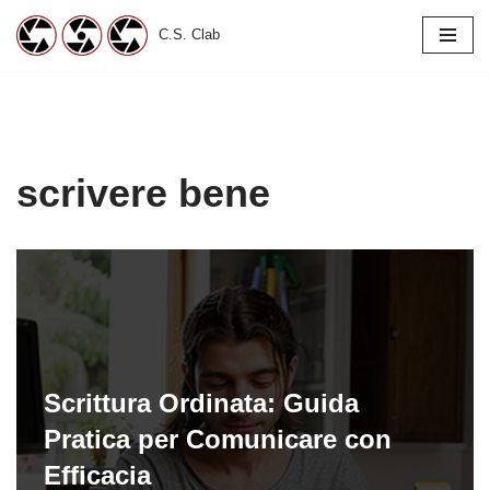
C.S. Clab
Vai
al
contenuto
scrivere bene
Scrittura Ordinata: Guida
Pratica per Comunicare con
Efficacia