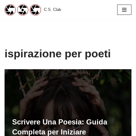
C.S. Clab
Vai
al
contenuto
ispirazione per poeti
Scrivere Una Poesia: Guida
Completa per Iniziare