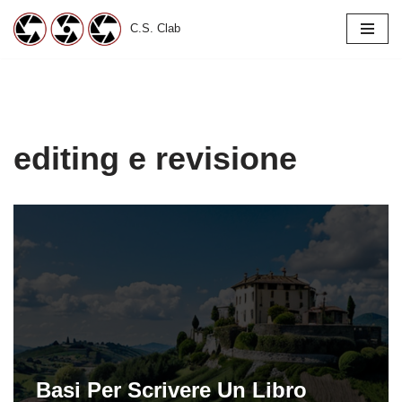
C.S. Clab
Vai
al
contenuto
editing e revisione
Basi Per Scrivere Un Libro