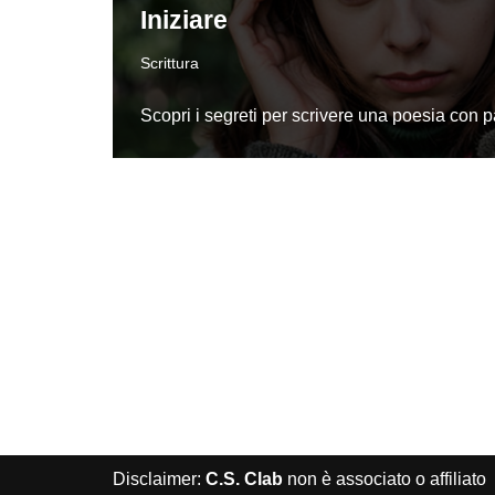
Iniziare
Scrittura
Scopri i segreti per scrivere una poesia con p
Disclaimer:
C.S. Clab
non è associato o affiliato