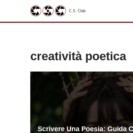
C.S. Clab
Vai
al
contenuto
creatività poetica
Scrivere Una Poesia: Guida 