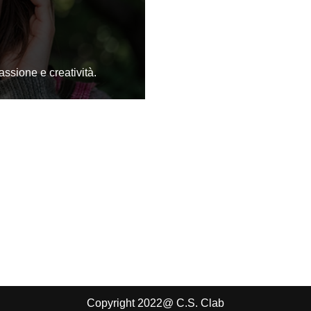
assione e creatività.
Copyright 2022@ C.S. Clab