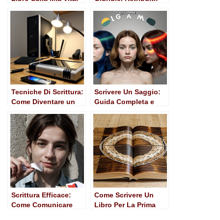
Guida Pratica alla
Una Guida Completa
Scrittura
Autobiografica
Tecniche Di Scrittura:
Scrivere Un Saggio:
Come Diventare un
Guida Completa e
Ottimo Scrittore
Pratica
Scrittura Efficace:
Come Scrivere Un
Come Comunicare
Libro Per La Prima
con Impatto e
Volta