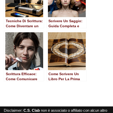
Tecniche Di Scrittura:
Scrivere Un Saggio:
Come Diventare un
Guida Completa e
Ottimo Scrittore
Pratica
Scrittura Efficace:
Come Scrivere Un
Come Comunicare
Libro Per La Prima
con Impatto e
Volta
Chiarezza
Disclaimer:
C.S. Clab
non è associato o affiliato con alcun altro